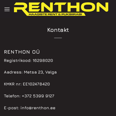
Skip
to
content
Kontakt
RENTHON OÜ
Registrikood
: 16298020
Aadress
: Metsa 23, Valga
KMKR nr:
EE102478420
Telefon
: +372 5399 9127
E-post
:
info@renthon.ee