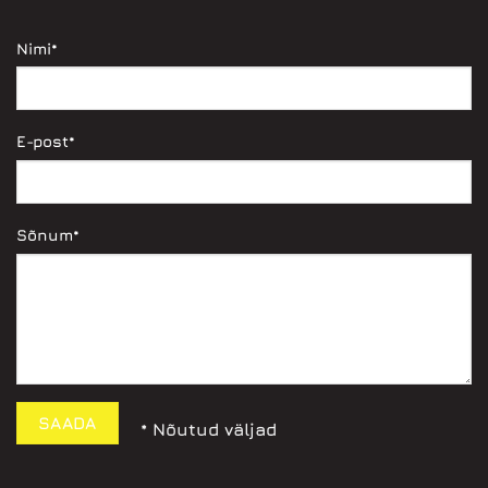
Nimi*
E-post*
Sõnum*
* Nõutud väljad